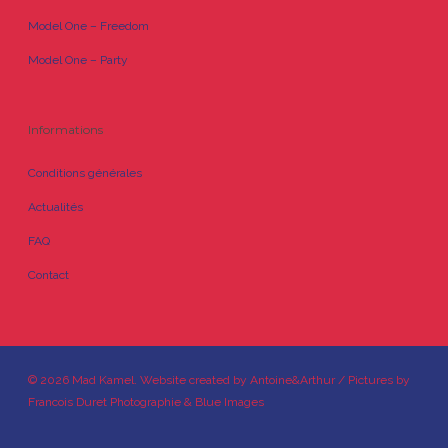
Model One – Freedom
Model One – Party
Informations
Conditions générales
Actualités
FAQ
Contact
© 2026 Mad Kamel. Website created by
Antoine&Arthur
/ Pictures by
Francois Duret Photographie
&
Blue Images