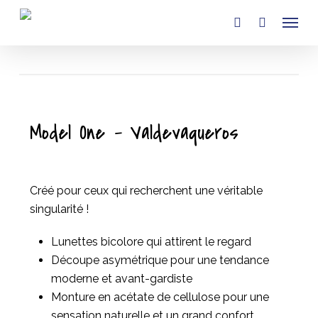
Skip
Menu
to
account
main
content
Model One – Valdevaqueros
Créé pour ceux qui recherchent une véritable
singularité !
Lunettes bicolore qui attirent le regard
Découpe asymétrique pour une tendance
moderne et avant-gardiste
Monture en acétate de cellulose pour une
sensation naturelle et un grand confort.